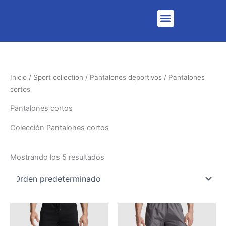
Menu
Inicio
/
Sport collection
/
Pantalones deportivos
/ Pantalones
cortos
Pantalones cortos
Colección Pantalones cortos
Mostrando los 5 resultados
Este
Es
producto
pr