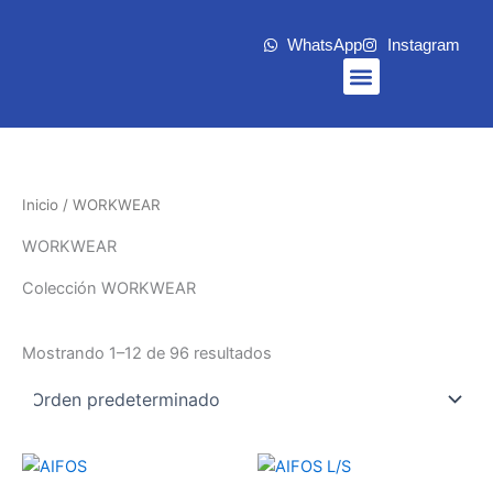
Ir
al
WhatsApp
Instagram
contenido
Menu
Inicio
/ WORKWEAR
WORKWEAR
Colección WORKWEAR
Mostrando 1–12 de 96 resultados
Este
Es
producto
pr