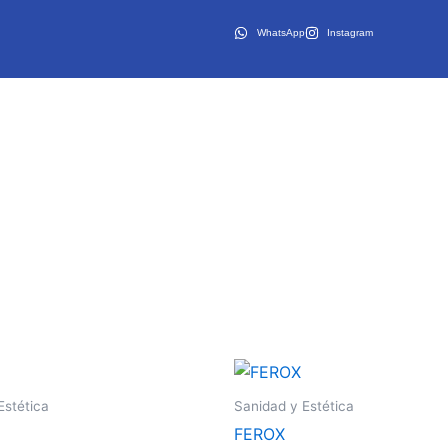
WhatsApp
Instagram
Este
producto
Estética
Sanidad y Estética
tiene
FEROX