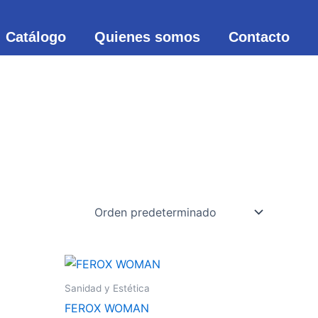
Catálogo
Quienes somos
Contacto
Este
Este
producto
producto
Sanidad y Estética
tiene
tiene
FEROX WOMAN