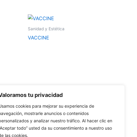
múltiples
múltiples
variantes.
variantes.
Las
Las
Este
Este
opciones
opciones
producto
producto
Sanidad y Estética
se
se
tiene
tiene
VACCINE
pueden
pueden
múltiples
múltiples
elegir
elegir
variantes.
variantes.
en
en
Las
Las
la
la
opciones
opciones
página
página
se
se
de
de
pueden
pueden
producto
producto
elegir
elegir
Valoramos tu privacidad
en
en
la
la
Usamos cookies para mejorar su experiencia de
página
página
navegación, mostrarle anuncios o contenidos
personalizados y analizar nuestro tráfico. Al hacer clic en
de
de
“Aceptar todo” usted da su consentimiento a nuestro uso
producto
producto
de las cookies.