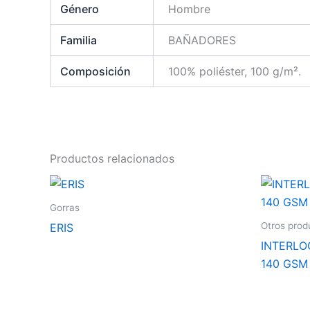
Género
Hombre
Familia
BAÑADORES
Composición
100% poliéster, 100 g/m².
Productos relacionados
Este
producto
Gorras
tiene
Otros prod
ERIS
múltiples
INTERLO
variantes.
140 GSM
Las
opciones
se