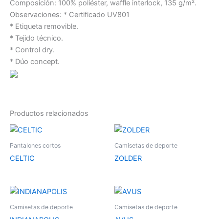
Composición: 100% poliéster, waffle interlock, 135 g/m².
Observaciones: * Certificado UV801
* Etiqueta removible.
* Tejido técnico.
* Control dry.
* Dúo concept.
Productos relacionados
Este
Es
producto
pr
Pantalones cortos
Camisetas de deporte
tiene
tie
CELTIC
ZOLDER
múltiples
múl
variantes.
var
Las
La
Este
Es
opciones
op
producto
pr
Camisetas de deporte
Camisetas de deporte
se
se
tiene
tie