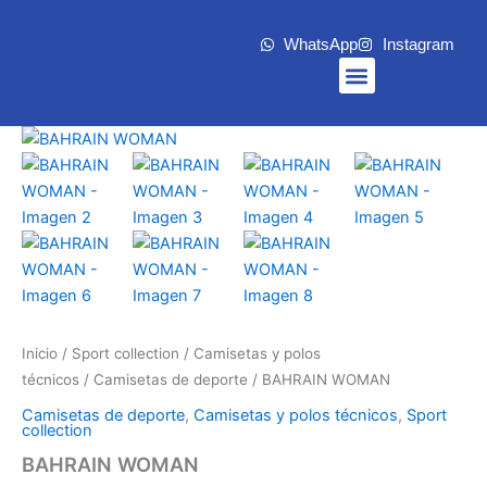
Ir
al
WhatsApp
Instagram
contenido
Menu
Inicio
/
Sport collection
/
Camisetas y polos
técnicos
/
Camisetas de deporte
/ BAHRAIN WOMAN
Camisetas de deporte
,
Camisetas y polos técnicos
,
Sport
collection
BAHRAIN WOMAN