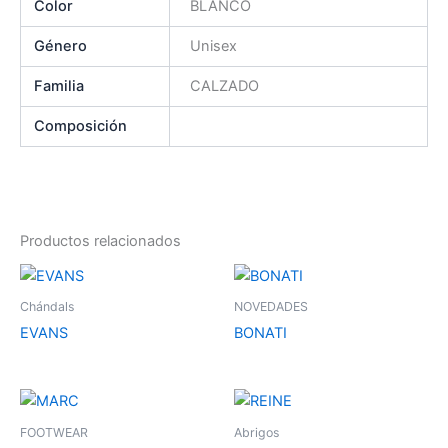
Color
BLANCO
Género
Unisex
Familia
CALZADO
Composición
Productos relacionados
Este
Es
producto
pr
Chándals
NOVEDADES
tiene
tie
EVANS
BONATI
múltiples
múl
variantes.
var
Las
La
Este
Es
opciones
op
producto
pr
FOOTWEAR
Abrigos
se
se