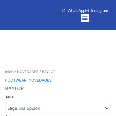
Ir
al
WhatsApp
Instagram
contenido
Menu
Inicio
/
NOVEDADES
/ BAYLOR
FOOTWEAR
,
NOVEDADES
BAYLOR
Talla