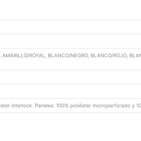
L
, AMARILLO/ROYAL, BLANCO/NEGRO, BLANCO/ROJO, BLA
S
éster interlock. Paneles: 100% poliéster microperforado y 1