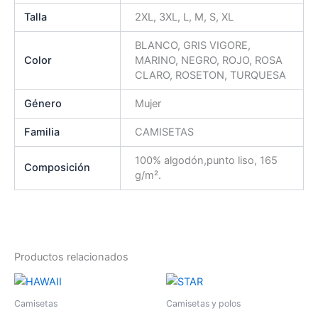
Talla
2XL, 3XL, L, M, S, XL
BLANCO, GRIS VIGORE,
Color
MARINO, NEGRO, ROJO, ROSA
CLARO, ROSETON, TURQUESA
Género
Mujer
Familia
CAMISETAS
100% algodón,punto liso, 165
Composición
g/m².
Productos relacionados
Este
Es
producto
pr
Camisetas
Camisetas y polos
tiene
tie