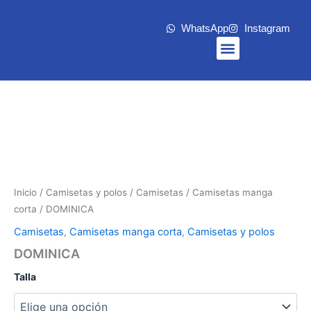
Ir
al
WhatsApp
Instagram
contenido
Menu
Inicio
/
Camisetas y polos
/
Camisetas
/
Camisetas manga
corta
/ DOMINICA
Camisetas
,
Camisetas manga corta
,
Camisetas y polos
DOMINICA
Talla