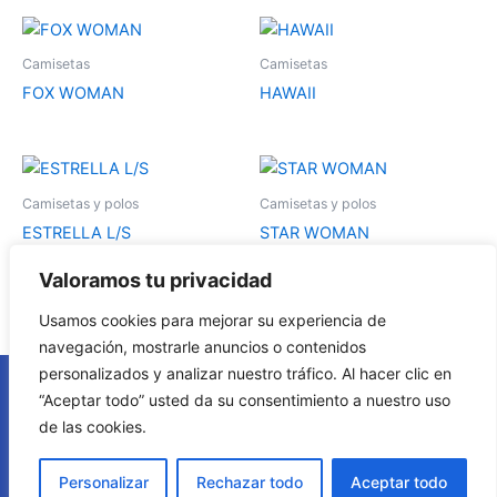
Este
Es
producto
pr
Camisetas
Camisetas
tiene
tie
FOX WOMAN
HAWAII
múltiples
múl
variantes.
var
Las
La
Este
Es
opciones
op
producto
pr
Camisetas y polos
Camisetas y polos
se
se
tiene
tie
ESTRELLA L/S
STAR WOMAN
pueden
pu
múltiples
múl
elegir
ele
variantes.
var
Valoramos tu privacidad
en
en
Las
La
Usamos cookies para mejorar su experiencia de
la
la
opciones
op
navegación, mostrarle anuncios o contenidos
página
pá
se
se
personalizados y analizar nuestro tráfico. Al hacer clic en
de
de
pueden
pu
Política de cookies
“Aceptar todo” usted da su consentimiento a nuestro uso
producto
pr
elegir
ele
de las cookies.
en
en
Aviso legal
la
la
Personalizar
Rechazar todo
Aceptar todo
página
pá
Política de privacidad