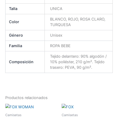
Talla
UNICA
BLANCO, ROJO, ROSA CLARO,
Color
TURQUESA
Género
Unisex
Familia
ROPA BEBE
Tejido delantero: 90% algodón /
Composición
10% poliéster, 210 g/m². Tejido
trasero: PEVA, 90 g/m².
Productos relacionados
Este
Es
producto
pr
Camisetas
Camisetas