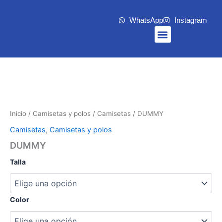
Ir
al
WhatsApp
Instagram
contenido
Menu
Inicio
/
Camisetas y polos
/
Camisetas
/ DUMMY
Camisetas
,
Camisetas y polos
DUMMY
Talla
Color