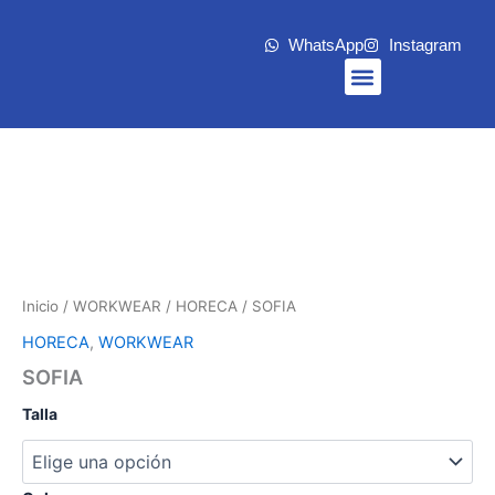
Ir
al
WhatsApp
Instagram
contenido
Menu
Inicio
/
WORKWEAR
/
HORECA
/ SOFIA
HORECA
,
WORKWEAR
SOFIA
Talla