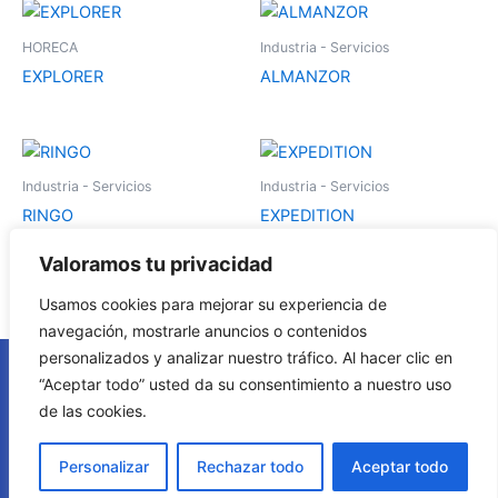
Este
Es
producto
pr
HORECA
Industria - Servicios
tiene
tie
EXPLORER
ALMANZOR
múltiples
múl
variantes.
var
Las
La
Este
Es
opciones
op
producto
pr
Industria - Servicios
Industria - Servicios
se
se
tiene
tie
RINGO
EXPEDITION
pueden
pu
múltiples
múl
elegir
ele
variantes.
var
Valoramos tu privacidad
en
en
Las
La
la
la
Usamos cookies para mejorar su experiencia de
opciones
op
página
pá
navegación, mostrarle anuncios o contenidos
se
se
de
de
personalizados y analizar nuestro tráfico. Al hacer clic en
pueden
pu
Política de cookies
producto
pr
“Aceptar todo” usted da su consentimiento a nuestro uso
elegir
ele
de las cookies.
en
en
Aviso legal
la
la
Personalizar
Rechazar todo
Aceptar todo
página
pá
Política de privacidad
de
de