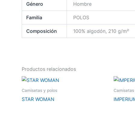
Género
Hombre
Familia
POLOS
Composición
100% algodón, 210 g/m²
Productos relacionados
Este
producto
Camisetas y polos
Camisetas 
tiene
STAR WOMAN
IMPERIU
múltiples
variantes.
Las
opciones
se