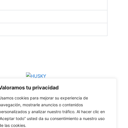
Este
Este
producto
producto
Camisetas
Valoramos tu privacidad
tiene
tiene
HUSKY
múltiples
múltiples
Usamos cookies para mejorar su experiencia de
navegación, mostrarle anuncios o contenidos
variantes.
variantes.
personalizados y analizar nuestro tráfico. Al hacer clic en
Las
Las
“Aceptar todo” usted da su consentimiento a nuestro uso
opciones
opciones
de las cookies.
se
se