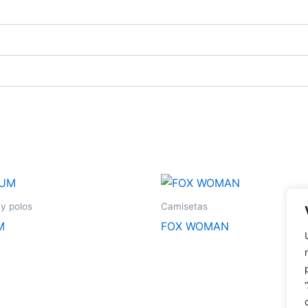
Este
producto
y polos
Camisetas
tiene
M
FOX WOMAN
múltiples
variantes.
Las
opciones
se