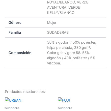
ROYAL/BLANCO, VERDE
AVENTURA, VERDE
KELLY/BLANCO
Género
Mujer
Familia
SUDADERAS
50% algodón / 50% poliéster,
felpa perchada, 280 g/m².
Composición
Color gris vigoré 58: 55%
algodón / 40% poliéster / 5%
viscosa.
Productos relacionados
Este
Es
producto
pr
Sudadera
Sudadera