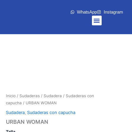
Ir
al
WhatsApp
Instagram
contenido
Menu
Inicio
/
Sudaderas
/
Sudadera
/
Sudaderas con
capucha
/ URBAN WOMAN
Sudadera
,
Sudaderas con capucha
URBAN WOMAN
Talla