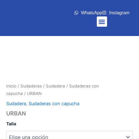
Ir
al
WhatsApp
Instagram
contenido
Menu
Inicio
/
Sudaderas
/
Sudadera
/
Sudaderas con
capucha
/ URBAN
Sudadera
,
Sudaderas con capucha
URBAN
Talla