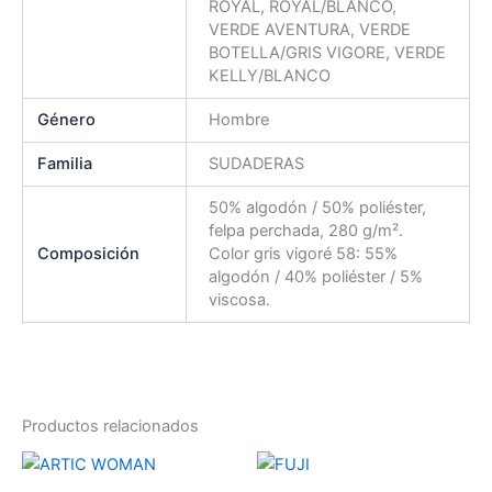
ROYAL, ROYAL/BLANCO,
VERDE AVENTURA, VERDE
BOTELLA/GRIS VIGORE, VERDE
KELLY/BLANCO
Género
Hombre
Familia
SUDADERAS
50% algodón / 50% poliéster,
felpa perchada, 280 g/m².
Composición
Color gris vigoré 58: 55%
algodón / 40% poliéster / 5%
viscosa.
Productos relacionados
Este
Es
producto
pr