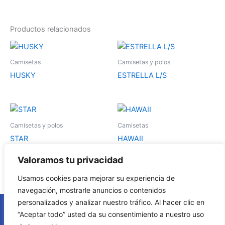
Productos relacionados
Este
Es
producto
pr
Camisetas
Camisetas y polos
tiene
tie
HUSKY
ESTRELLA L/S
múltiples
múl
variantes.
var
Las
La
Este
Es
opciones
op
producto
pr
Camisetas y polos
Camisetas
se
se
tiene
tie
STAR
HAWAII
pueden
pu
múltiples
múl
elegir
ele
variantes.
var
Valoramos tu privacidad
en
en
Las
La
Usamos cookies para mejorar su experiencia de
la
la
opciones
op
navegación, mostrarle anuncios o contenidos
página
pá
se
se
personalizados y analizar nuestro tráfico. Al hacer clic en
de
de
pueden
pu
Política de cookies
“Aceptar todo” usted da su consentimiento a nuestro uso
producto
pr
elegir
ele