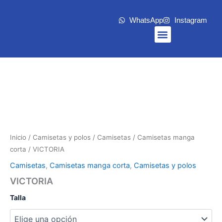
Ir
al
WhatsApp
Instagram
contenido
Menu
Inicio
/
Camisetas y polos
/
Camisetas
/
Camisetas manga
corta
/ VICTORIA
Camisetas
,
Camisetas manga corta
,
Camisetas y polos
VICTORIA
Talla