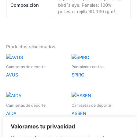
Composición
bird´s eye. Paneles: 100%
poliéster rejilla 3D. 130 g/m².
Productos relacionados
Este
Es
producto
pr
Camisetas de deporte
Pantalones cortos
tiene
tie
AVUS
SPIRO
múltiples
múl
variantes.
var
Las
La
Este
Es
opciones
op
producto
pr
Camisetas de deporte
Camisetas de deporte
se
se
tiene
tie
AIDA
ASSEN
pueden
pu
múltiples
múl
elegir
ele
variantes.
var
Valoramos tu privacidad
en
en
Las
La